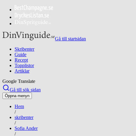
Gå till startsidan
Skribenter
Guide
Recept
Topplistor
Artiklar
Google Translate
Gå till sök sidan
Öppna menyn
Hem
/
skribenter
/
Sofia Ander
/