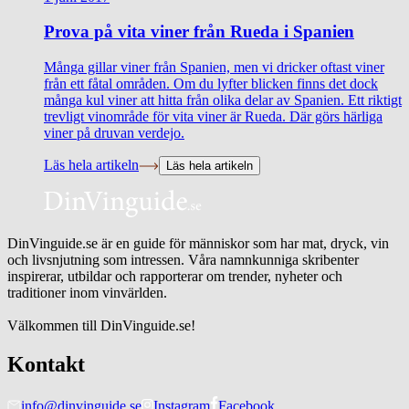
Prova på vita viner från Rueda i Spanien
Många gillar viner från Spanien, men vi dricker oftast viner
från ett fåtal områden. Om du lyfter blicken finns det dock
många kul viner att hitta från olika delar av Spanien. Ett riktigt
trevligt vinområde för vita viner är Rueda. Där görs härliga
viner på druvan verdejo.
Läs hela artikeln
Läs hela artikeln
DinVinguide.se är en guide för människor som har mat, dryck, vin
och livsnjutning som intressen. Våra namnkunniga skribenter
inspirerar, utbildar och rapporterar om trender, nyheter och
traditioner inom vinvärlden.
Välkommen till DinVinguide.se!
Kontakt
info@dinvinguide.se
Instagram
Facebook