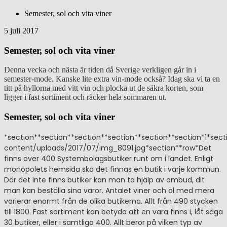
Semester, sol och vita viner
5 juli 2017
Semester, sol och vita viner
Denna vecka och nästa är tiden då Sverige verkligen går in i
semester-mode. Kanske lite extra vin-mode också? Idag ska vi ta en
titt på hyllorna med vitt vin och plocka ut de säkra korten, som
ligger i fast sortiment och räcker hela sommaren ut.
Semester, sol och vita viner
*section**section**section**section**section**section*1*sect
content/uploads/2017/07/img_8091.jpg*section**row*Det
finns över 400 Systembolagsbutiker runt om i landet. Enligt
monopolets hemsida ska det finnas en butik i varje kommun.
Där det inte finns butiker kan man ta hjälp av ombud, dit
man kan beställa sina varor. Antalet viner och öl med mera
varierar enormt från de olika butikerna. Allt från 490 stycken
till 1800. Fast sortiment kan betyda att en vara finns i, låt säga
30 butiker, eller i samtliga 400. Allt beror på vilken typ av