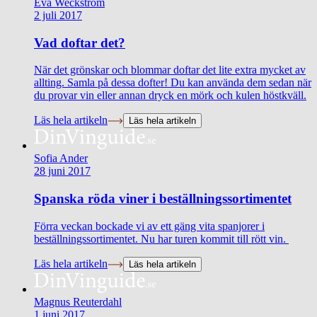
Eva Weckström
2 juli 2017
Vad doftar det?
När det grönskar och blommar doftar det lite extra mycket av
allting. Samla på dessa dofter! Du kan använda dem sedan när
du provar vin eller annan dryck en mörk och kulen höstkväll.
Läs hela artikeln
Läs hela artikeln
Sofia Ander
28 juni 2017
Spanska röda viner i beställningssortimentet
Förra veckan bockade vi av ett gäng vita spanjorer i
beställningssortimentet. Nu har turen kommit till rött vin.
Läs hela artikeln
Läs hela artikeln
Magnus Reuterdahl
1 juni 2017