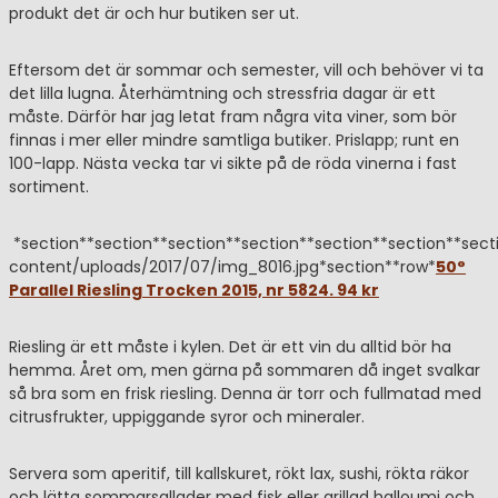
produkt det är och hur butiken ser ut.
Eftersom det är sommar och semester, vill och behöver vi ta
det lilla lugna. Återhämtning och stressfria dagar är ett
måste. Därför har jag letat fram några vita viner, som bör
finnas i mer eller mindre samtliga butiker. Prislapp; runt en
100-lapp. Nästa vecka tar vi sikte på de röda vinerna i fast
sortiment.
*section**section**section**section**section**section**secti
content/uploads/2017/07/img_8016.jpg*section**row*
50°
Parallel Riesling Trocken 2015, nr 5824. 94 kr
Riesling är ett måste i kylen. Det är ett vin du alltid bör ha
hemma. Året om, men gärna på sommaren då inget svalkar
så bra som en frisk riesling. Denna är torr och fullmatad med
citrusfrukter, uppiggande syror och mineraler.
Servera som aperitif, till kallskuret, rökt lax, sushi, rökta räkor
och lätta sommarsallader med fisk eller grillad halloumi och