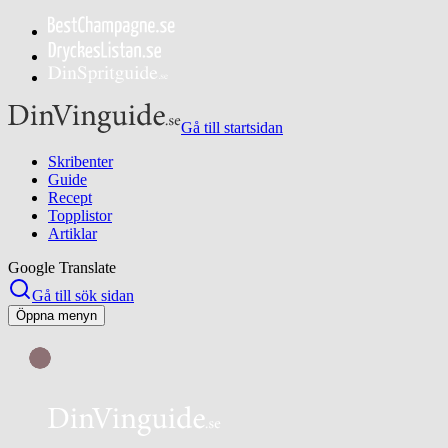
Gå till startsidan
Skribenter
Guide
Recept
Topplistor
Artiklar
Google Translate
Gå till sök sidan
Öppna menyn