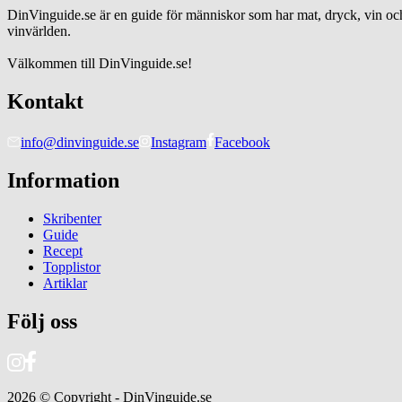
DinVinguide.se är en guide för människor som har mat, dryck, vin och 
vinvärlden.
Välkommen till DinVinguide.se!
Kontakt
info@dinvinguide.se
Instagram
Facebook
Information
Skribenter
Guide
Recept
Topplistor
Artiklar
Följ oss
2026
© Copyright - DinVinguide.se