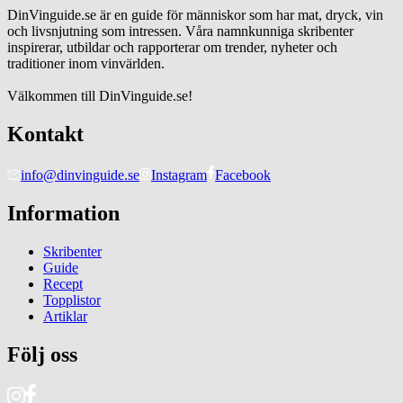
DinVinguide.se är en guide för människor som har mat, dryck, vin
och livsnjutning som intressen. Våra namnkunniga skribenter
inspirerar, utbildar och rapporterar om trender, nyheter och
traditioner inom vinvärlden.
Välkommen till DinVinguide.se!
Kontakt
info@dinvinguide.se
Instagram
Facebook
Information
Skribenter
Guide
Recept
Topplistor
Artiklar
Följ oss