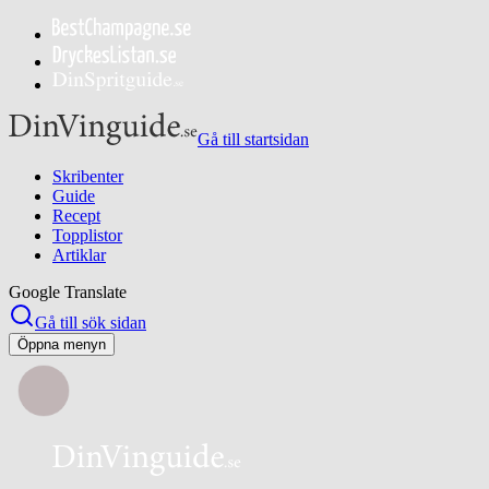
Gå till startsidan
Skribenter
Guide
Recept
Topplistor
Artiklar
Google Translate
Gå till sök sidan
Öppna menyn