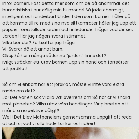
inför barnen. Fast detta mer som om de då anammat det
humoristiska i hur dålig min humor är! Så jäkla charmigt,
intelligent och underbart!Under tiden som barnen håller på
att komma till ro med sina nya sittkamrater håller jag upp ett
papper föreställade jorden och inledande frågar vad de ser.
Jorden! Hör jag någon svara i stimmet.
Vilka bor där? Fortsätter jag fråga.
Vi! Svarar då ett annat barn.
Okej. Så hur många sådanna “jorden” finns det?
Ivrigt sträcker ett utav barnen upp sin hand och fortsätter,
ett jordklot!
Så om vi enbart har ett jordklot, måste vi inte vara extra
rädda om det?
Jo! Det var en sak vi alla var överrens om!Så när är vi snälla
mot planeten? Vilka utav våra handlingar får planeten att
mår bra respektive dåligt?
Well! Det blev Matpanelens gemensamma uppgift att reda
ut och oj vad vi alla hade tankar och idéer!