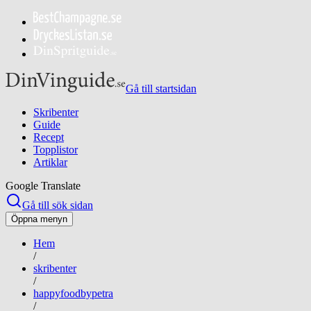
Gå till startsidan
Skribenter
Guide
Recept
Topplistor
Artiklar
Google Translate
Gå till sök sidan
Öppna menyn
Hem
/
skribenter
/
happyfoodbypetra
/