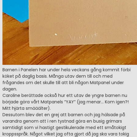
Barnen i Panelen har under hela veckans gång kommit förbi
köket på daglig basis. Många utav dem till och med
frågandes om det skulle till att bli någon Matpanel under
dagen.
Caroline berättade också hur ett utav de yngre barnen nu
började göra vårt Matpanels “YAY” (jag menar… Kom igen?!
Mitt hjärta smääälter).
Dessutom blev det en grej att barnen och jag hälsade på
varandra genom att i ren tystnad göra en busig grimars
samtidigt som vi hastigt gestikulerade med ett småtokigt
kroppsspråk. Något vilket jag ofta gjort då jag ska vara tokig