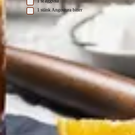
1
st
äggvita
1
stänk
Angostura bitter
Instruktioner
För att skapa ett härligt skum, börja med att torrskaka
alla ingredienser, det vill säga skaka dem utan is.
Därefter tillsätter du rikligt med is i shakern och skakar
kraftigt tills shakern blir för kall att hålla i. Sila sedan
drycken i ett passande glas, beroende på din preferens,
antingen med eller utan is.
DinVinguide.se är en guide för människor som har mat, dryck, vin
och livsnjutning som intressen. Våra namnkunniga skribenter
inspirerar, utbildar och rapporterar om trender, nyheter och
traditioner inom vinvärlden.
Välkommen till DinVinguide.se!