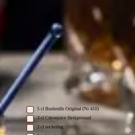
Whisky sour
Skriv ut recept
Cocktail
recept av
Fredrik Schelin
Ingredienser
Whisky sour
5
cl
Bushmills Original (Nr 410)
3
cl
Citronjuice färskpressad
2
cl
sockerlag