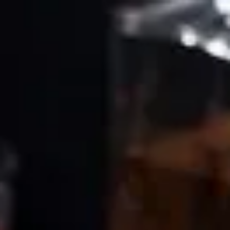
Gå till startsidan
Skribenter
Guide
Recept
Topplistor
Artiklar
Google Translate
Gå till sök sidan
Öppna menyn
Hem
/
Recept
/
Whisky sour