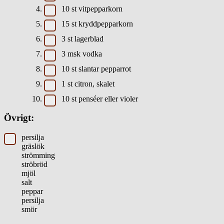
10
st
vitpepparkorn
15
st
kryddpepparkorn
3
st
lagerblad
3
msk
vodka
10
st
slantar pepparrot
1
st
citron, skalet
10
st
penséer eller violer
Övrigt:
persilja
gräslök
strömming
ströbröd
mjöl
salt
peppar
persilja
smör