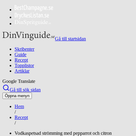
Gå till startsidan
Skribenter
Guide
Recept
Topplistor
Artiklar
Google Translate
Gå till sök sidan
Öppna menyn
Hem
/
Recept
/
Vodkaspetsad strömming med pepparrot och citron