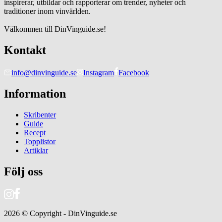
inspirerar, utbildar och rapporterar om trender, nyheter och
traditioner inom vinvärlden.
Välkommen till DinVinguide.se!
Kontakt
info@dinvinguide.se
Instagram
Facebook
Information
Skribenter
Guide
Recept
Topplistor
Artiklar
Följ oss
2026
© Copyright - DinVinguide.se