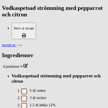
Vodkaspetsad strömming med pepparrot
och citron
Skriv ut recept
recept av
Ingredienser
Vodkaspetsad strömming med pepparrot och
citron
5
dl
vatten
3
dl
socker
1.5
dl
ättika 12%