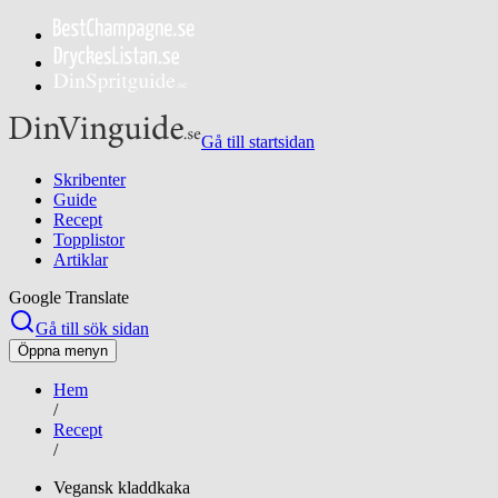
Gå till startsidan
Skribenter
Guide
Recept
Topplistor
Artiklar
Google Translate
Gå till sök sidan
Öppna menyn
Hem
/
Recept
/
Vegansk kladdkaka