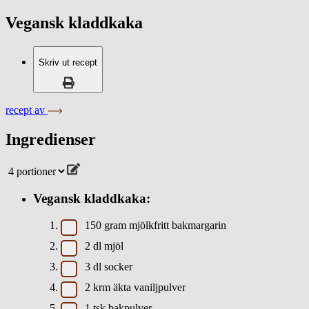
Vegansk kladdkaka
Skriv ut recept
recept av
Ingredienser
Vegansk kladdkaka:
150
gram
mjölkfritt bakmargarin
2
dl
mjöl
3
dl
socker
2
krm
äkta vaniljpulver
1
tsk
bakpulver