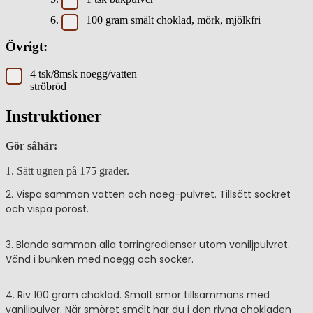
100
gram
smält choklad, mörk, mjölkfri
Övrigt:
4 tsk/8msk noegg/vatten
ströbröd
Instruktioner
Gör såhär:
1. Sätt ugnen på 175 grader.
2. Vispa samman vatten och noeg-pulvret. Tillsätt sockret
och vispa poröst.
3. Blanda samman alla torringredienser utom vaniljpulvret.
Vänd i bunken med noegg och socker.
4. Riv 100 gram choklad. Smält smör tillsammans med
vaniljpulver. När smöret smält har du i den rivna chokladen