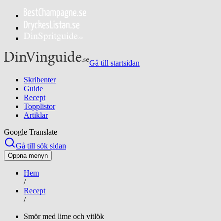
Gå till startsidan
Skribenter
Guide
Recept
Topplistor
Artiklar
Google Translate
Gå till sök sidan
Öppna menyn
Hem
/
Recept
/
Smör med lime och vitlök