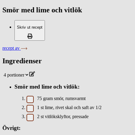
Smör med lime och vitlök
Skriv ut recept
recept av
Ingredienser
Smör med lime och vitlök:
75
gram
smör, rumsvarmt
1
st
lime, rivet skal och saft av 1/2
2
st
vitlöksklyftor, pressade
Övrigt: