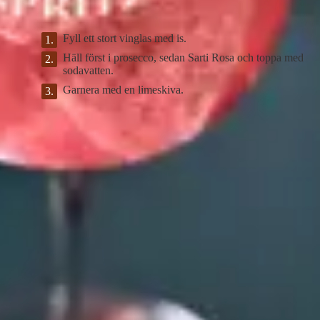
Instruktioner
Fyll ett stort vinglas med is.
Häll först i prosecco, sedan Sarti Rosa och toppa med
sodavatten.
Garnera med en limeskiva.
DinVinguide.se är en guide för människor som har mat, dryck, vin
och livsnjutning som intressen. Våra namnkunniga skribenter
inspirerar, utbildar och rapporterar om trender, nyheter och
traditioner inom vinvärlden.
Välkommen till DinVinguide.se!
Kontakt
info@dinvinguide.se
Instagram
Facebook