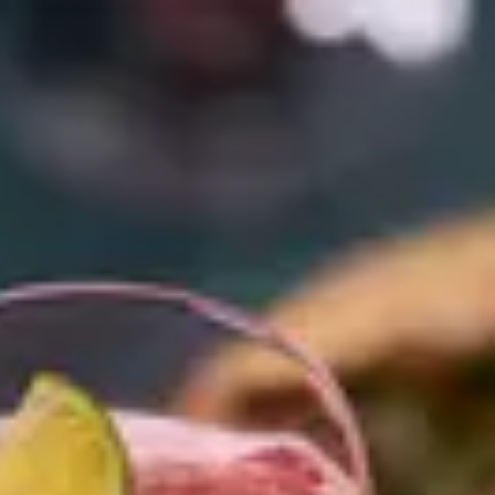
Gå till startsidan
Skribenter
Guide
Recept
Topplistor
Artiklar
Google Translate
Gå till sök sidan
Öppna menyn
Hem
/
Recept
/
Sarti Rosa Spritz