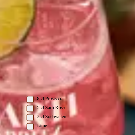
Sarti Rosa Spritz
Skriv ut recept
Cocktail
Ingredienser
Ingredienser
8
cl
Prosecco
5
cl
Sarti Rosa
2
cl
Sodavatten
Lime