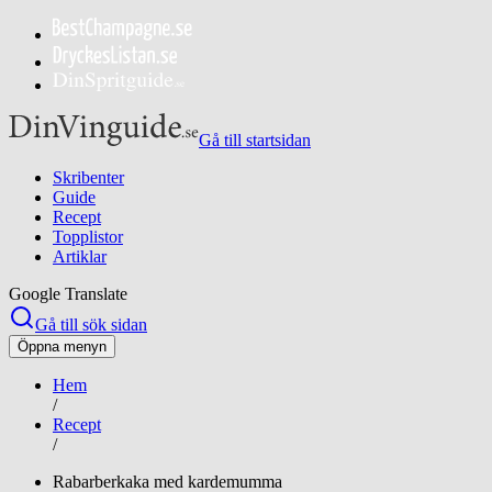
Gå till startsidan
Skribenter
Guide
Recept
Topplistor
Artiklar
Google Translate
Gå till sök sidan
Öppna menyn
Hem
/
Recept
/
Rabarberkaka med kardemumma