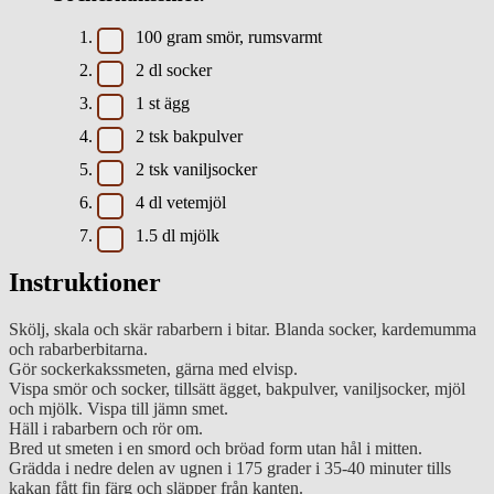
100
gram
smör, rumsvarmt
2
dl
socker
1
st
ägg
2
tsk
bakpulver
2
tsk
vaniljsocker
4
dl
vetemjöl
1.5
dl
mjölk
Instruktioner
Skölj, skala och skär rabarbern i bitar. Blanda socker, kardemumma
och rabarberbitarna.
Gör sockerkakssmeten, gärna med elvisp.
Vispa smör och socker, tillsätt ägget, bakpulver, vaniljsocker, mjöl
och mjölk. Vispa till jämn smet.
Häll i rabarbern och rör om.
Bred ut smeten i en smord och bröad form utan hål i mitten.
Grädda i nedre delen av ugnen i 175 grader i 35-40 minuter tills
kakan fått fin färg och släpper från kanten.