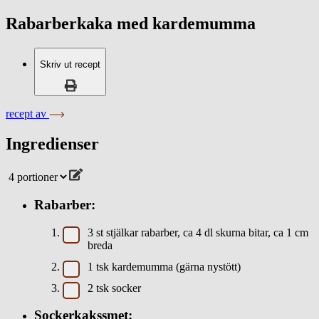
Rabarberkaka med kardemumma
Skriv ut recept
recept av
Ingredienser
Rabarber:
3
st
stjälkar rabarber, ca 4 dl skurna bitar, ca 1 cm
breda
1
tsk
kardemumma (gärna nystött)
2
tsk
socker
Sockerkakssmet: