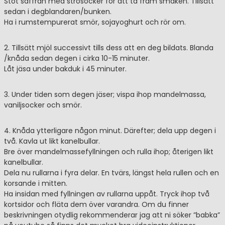
Stöt saffran med strösocker för att ta fram smaken. Tillsätt
sedan i degblandaren/bunken.
Ha i rumstempurerat smör, sojayoghurt och rör om.
2. Tillsätt mjöl successivt tills dess att en deg bildats. Blanda
/knåda sedan degen i cirka 10-15 minuter.
Låt jäsa under bakduk i 45 minuter.
3. Under tiden som degen jäser; vispa ihop mandelmassa,
vaniljsocker och smör.
4. Knåda ytterligare någon minut. Därefter; dela upp degen i
två. Kavla ut likt kanelbullar.
Bre över mandelmassefyllningen och rulla ihop; återigen likt
kanelbullar.
Dela nu rullarna i fyra delar. En tvärs, längst hela rullen och en
korsande i mitten.
Ha insidan med fyllningen av rullarna uppåt. Tryck ihop två
kortsidor och fläta dem över varandra. Om du finner
beskrivningen otydlig rekommenderar jag att ni söker ”babka”