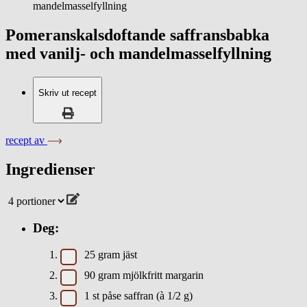
mandelmasselfyllning
Pomeranskalsdoftande saffransbabka
med vanilj- och mandelmasselfyllning
Skriv ut recept
recept av
Ingredienser
Deg:
25
gram
jäst
90
gram
mjölkfritt margarin
1
st
påse saffran (à 1/2 g)