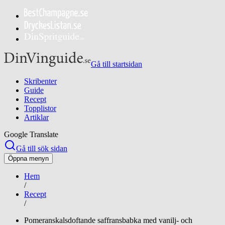
Gå till startsidan
Skribenter
Guide
Recept
Topplistor
Artiklar
Google Translate
Gå till sök sidan
Öppna menyn
Hem
/
Recept
/
Pomeranskalsdoftande saffransbabka med vanilj- och