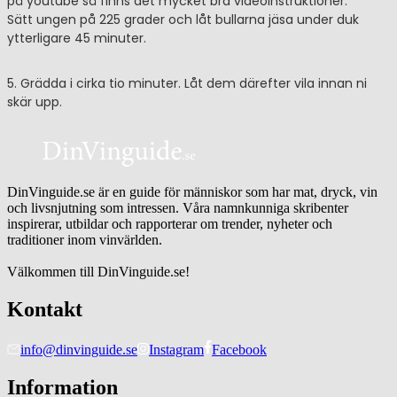
på youtube så finns det mycket bra videoinstruktioner.
Sätt ungen på 225 grader och låt bullarna jäsa under duk
ytterligare 45 minuter.
5. Grädda i cirka tio minuter. Låt dem därefter vila innan ni
skär upp.
DinVinguide.se är en guide för människor som har mat, dryck, vin
och livsnjutning som intressen. Våra namnkunniga skribenter
inspirerar, utbildar och rapporterar om trender, nyheter och
traditioner inom vinvärlden.
Välkommen till DinVinguide.se!
Kontakt
info@dinvinguide.se
Instagram
Facebook
Information