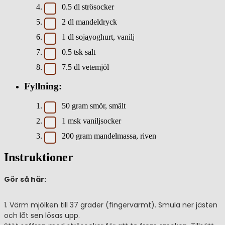
0.5
dl
strösocker
2
dl
mandeldryck
1
dl
sojayoghurt, vanilj
0.5
tsk
salt
7.5
dl
vetemjöl
Fyllning:
50
gram
smör, smält
1
msk
vaniljsocker
200
gram
mandelmassa, riven
Instruktioner
Gör så här:
1. Värm mjölken till 37 grader (fingervarmt). Smula ner jästen
och låt sen lösas upp.