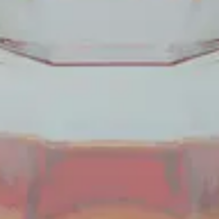
Välkommen till DinVinguide.se!
Kontakt
info@dinvinguide.se
Instagram
Facebook
Information
Skribenter
Guide
Recept
Topplistor
Artiklar
Följ oss
2026
© Copyright - DinVinguide.se
Byggd med ♥ av
Capace Media