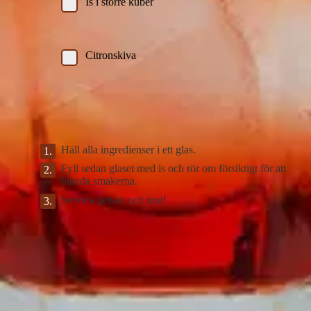
Is i större kuber
Garnering
Citronskiva
Instruktioner
Gör så här
Häll alla ingredienser i ett glas.
Fyll sedan glaset med is och rör om försiktigt för att
blanda smakerna.
Servera genast och njut!
DinVinguide.se är en guide för människor som har mat, dryck, vin
och livsnjutning som intressen. Våra namnkunniga skribenter
inspirerar, utbildar och rapporterar om trender, nyheter och
traditioner inom vinvärlden.