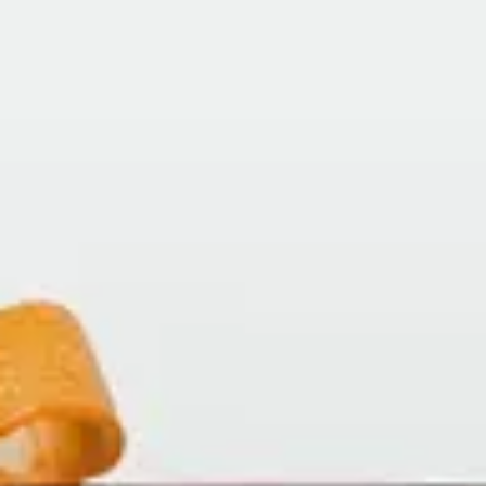
Gå till startsidan
Skribenter
Guide
Recept
Topplistor
Artiklar
Google Translate
Gå till sök sidan
Öppna menyn
Hem
/
Recept
/
Negroni