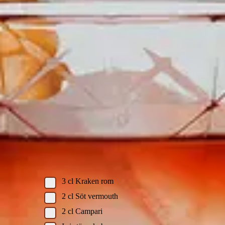
Negroni
Skriv ut recept
Cocktail
recept av
Fredrik Schelin
Ingredienser
Du behöver:
3
cl
Kraken rom
2
cl
Söt vermouth
2
cl
Campari