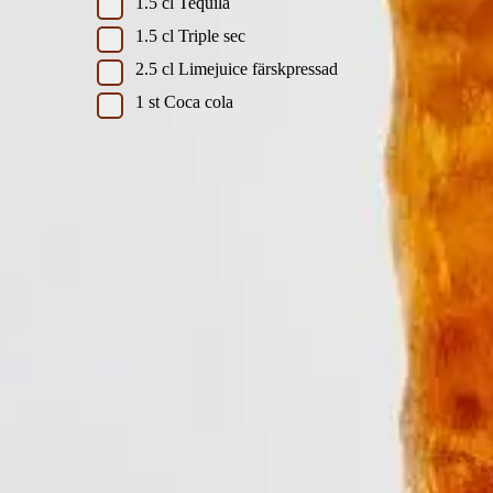
1.5
cl
Tequila
1.5
cl
Triple sec
2.5
cl
Limejuice färskpressad
1
st
Coca cola
Instruktioner
Denna ikoniska drink väcker starka känslor och har en fa
Bays, beläget på Long Island. Drinken fick sitt namn på grun
Börja med att fylla ett highball-glas med is.Tillsätt seda
och kolsyrad finish.
Avsluta med att garnera med en limeskiva och färsk myn
DinVinguide.se är en guide för människor som har mat, dryck, vin och 
vinvärlden.