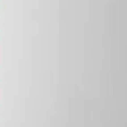
n Robert C. “Rosebud” Butt år 1972 på Oak Beach Inn i Hampton
ail.
blanda smakerna. Toppa drinken med cola för att ge den en söt
bildar och rapporterar om trender, nyheter och traditioner inom