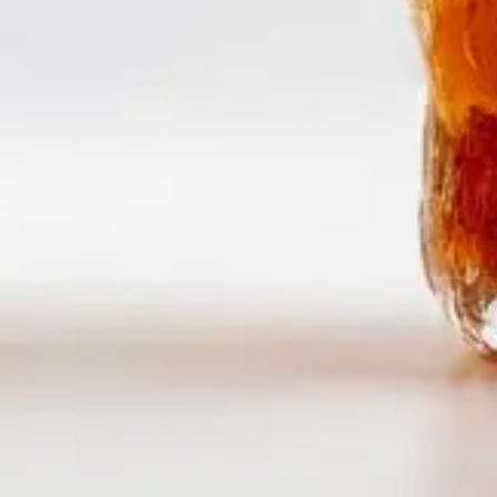
Välkommen till DinVinguide.se!
Kontakt
info@dinvinguide.se
Instagram
Facebook
Information
Skribenter
Guide
Recept
Topplistor
Artiklar
Följ oss
2026
© Copyright - DinVinguide.se
Byggd med ♥ av
Capace Media