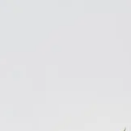
Gå till startsidan
Skribenter
Guide
Recept
Topplistor
Artiklar
Google Translate
Gå till sök sidan
Öppna menyn
Hem
/
Recept
/
Long Island Iced Tea