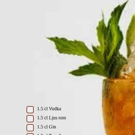
Long Island Iced Tea
Skriv ut recept
Cocktail
recept av
Fredrik Schelin
Ingredienser
Long Island Iced Tea
1.5
cl
Vodka
1.5
cl
Ljus rom
1.5
cl
Gin