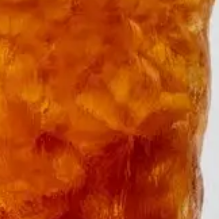
scinerande historia. Long Island Iced Tea skapades av bartender
d av sin likhet i färg med iste, trots att den är en kraftfull cockt
n alla alkoholhaltiga ingredienser och rör om försiktigt för att 
ta.
livsnjutning som intressen. Våra namnkunniga skribenter inspirerar, ut