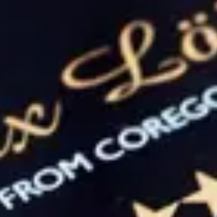
Hollandaisesås
Koka reduktionen. Låt det koka ner till halva mängden, sila
sedan av. Vispa ner äggulorna i reduktionen över mycket
svag värme eller i vattenbad, tills det blir en tjockflytande och
luftig sås. Vispa sedan droppvis i det skirade smöret, som bör
ha något sånär samma temperatur som äggulorna (ca 60
grader). Om temperaturskillnaden är för stor är det risk att
såsen skär sig. Smaka av med salt, malen vitpeppar och
citronsaft.
Sparris
Snoppa av sparrisen ca en tum för att ta bort den träiga
änden, dessa går utmärkt att koka soppa på. Koka upp
vatten med salt och smör i. Lägg i sparrisen och låt koka ca
1min beroende på tjocklek, de ska vara al dente. Ta upp lägg
på handduk och lägg sedan över på en tallrik.
Löjrom