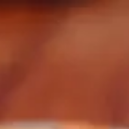
Gå till startsidan
Skribenter
Guide
Recept
Topplistor
Artiklar
Google Translate
Gå till sök sidan
Öppna menyn
Hem
/
Recept
/
Löjrom från Kalix med sparris, hollandaise samt