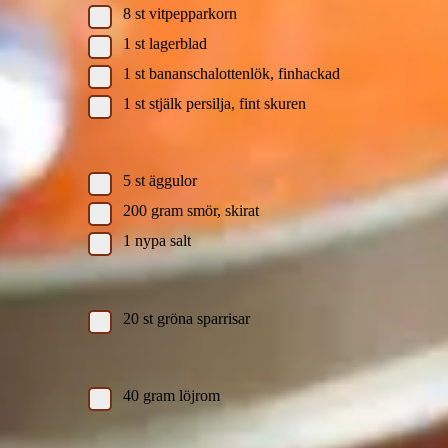
8
st
vitpepparkorn
1
st
lagerblad
1
st
bananschalottenlök, finhackad
1
st
stjälk persilja, fint skuren
Sås:
5
st
äggulor
200
gram
smör, skirat
1
nypa
salt
Sparrisar:
20
st
gröna sparrisar
Löjrom:
40
gram
löjrom
Tomatvinegrette: