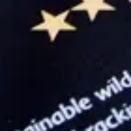
Ägga löjrommen eller spritsa ut den
Tomatvinegrette
Släng ner tomater, vitlöken, schalottenlök samt vinägern i en
mixer. Tillsätt olivoljan droppvis och mixa tills du får en
konsistens som olja. Smaka av med salt, svartpeppar och
eventuellt mer vinäger, den ska vara skarp fast ändå inte.
MONTERING
När alla delar i receptet är klart så lägg upp allt på tallrik lite
huxflux och avslutar med tomatvinegretten samt
shizokrasse.