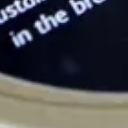
DinVinguide.se är en guide för människor som har mat, dryck, vin
och livsnjutning som intressen. Våra namnkunniga skribenter
inspirerar, utbildar och rapporterar om trender, nyheter och
traditioner inom vinvärlden.
Välkommen till DinVinguide.se!
Kontakt
info@dinvinguide.se
Instagram
Facebook
Information
Skribenter
Guide
Recept
Topplistor
Artiklar
Följ oss