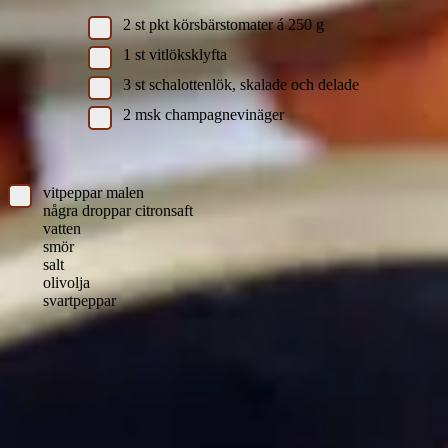
2
st
pkt körsbärstomater á 250 g
1
st
vitlöksklyfta
3
st
schalottenlök, skalade och delade
2
msk
champagnevinäger
Övrigt:
vitpeppar malen
några droppar citronsaft
vatten
smör
salt
olivolja
svartpeppar
Instruktioner
Löjrom från Kalix med sparris, hollandaise samt
tomatvinegrette