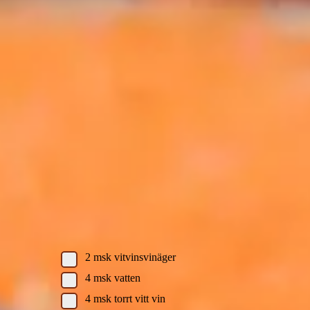
tomatvinegrette
Löjrom från Kalix med sparris,
hollandaise samt tomatvinegrette
Löjrom från Kalix med sparris, hollandaise samt tomatvinegrette
Skriv ut recept
Ingredienser
Hollandaisereduktion:
2
msk
vitvinsvinäger
4
msk
vatten
4
msk
torrt vitt vin