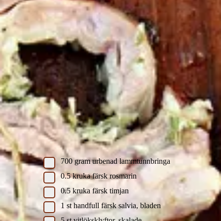
Lammtunnbringa med örter och vitlök
Lammtunnbringa med örter och vitlök
Skriv ut recept
Ingredienser
Lammtunnbringa med örter och vitlök
700
gram
urbenad lammtunnbringa
0.5
kruka
färsk rosmarin
0.5
kruka
färsk timjan
1
st
handfull färsk salvia, bladen
5
st
vitlöksklyftor, skalade