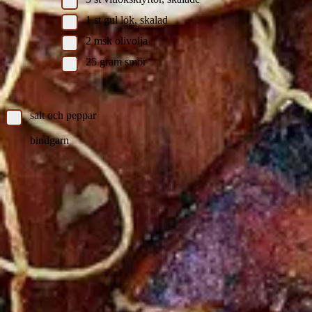
1
st
gul lök, skalad
2
msk
olivolja
25
gram
smör
Övrigt:
salt och peppar
bindgarn
Instruktioner
Lammtunnbringa med örter och vitlök
Sätt ugnen på 150 grader. Mixa rosmarin, timjan, salvia, lök,
vitlök och olivolja i en matberedare. Lägg upp lammbringan
på en skärbräda med köttsidan uppåt. Salta och peppra. Bred
ut kryddmixen och rulla ihop bringan. Knyt upp lammbringan