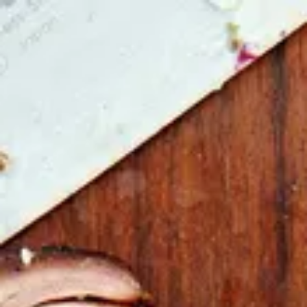
Gå till startsidan
Skribenter
Guide
Recept
Topplistor
Artiklar
Google Translate
Gå till sök sidan
Öppna menyn
Hem
/
Recept
/
Lammtunnbringa med örter och vitlök