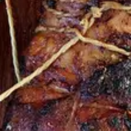
med bindgarn så att den håller ihop ordentligt. Bryn rullen
runt om i smör, salta och peppra lite. Lägg över rullen i en
ugnsform och häll över smöret från stekpannan. Stek i ugnen
i 2 timmar. Ös rullen några gånger med smöret och köttskyn
som bildas. Låt köttet vila i 10 minuter innan du tar bort snöret
och skär upp det.
DinVinguide.se är en guide för människor som har mat, dryck, vin
och livsnjutning som intressen. Våra namnkunniga skribenter
inspirerar, utbildar och rapporterar om trender, nyheter och
traditioner inom vinvärlden.
Välkommen till DinVinguide.se!
Kontakt
info@dinvinguide.se
Instagram
Facebook
Information