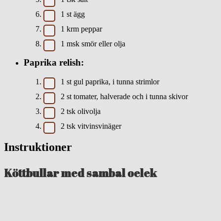
1
st
ägg
1
krm
peppar
1
msk
smör eller olja
Paprika relish:
1
st
gul paprika, i tunna strimlor
2
st
tomater, halverade och i tunna skivor
2
tsk
olivolja
2
tsk
vitvinsvinäger
Instruktioner
Köttbullar med sambal oelek