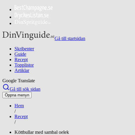
Gå till startsidan
Skribenter
Guide
Recept
Topplistor
Artiklar
Google Translate
Gå till sök sidan
Öppna menyn
Hem
/
Recept
/
Köttbullar med sambal oelek