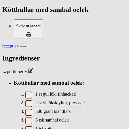
Köttbullar med sambal oelek
Skriv ut recept
recept av
Ingredienser
Köttbullar med sambal oelek:
1
st
gul lök, finhackad
2
st
vitlöksklyftor, pressade
500
gram
blandfärs
3
tsk
sambal oelek
1
tsk
salt