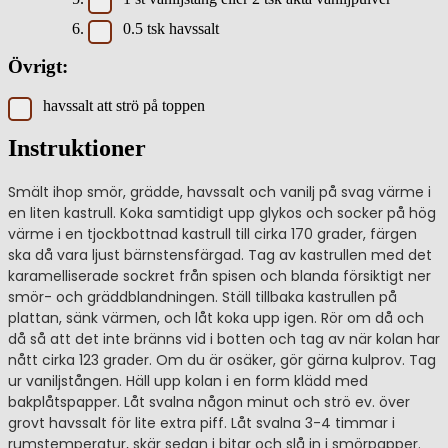
0.5
tsk
havssalt
Övrigt:
havssalt att strö på toppen
Instruktioner
Smält ihop smör, grädde, havssalt och vanilj på svag värme i
en liten kastrull. Koka samtidigt upp glykos och socker på hög
värme i en tjockbottnad kastrull till cirka 170 grader, färgen
ska då vara ljust bärnstensfärgad. Tag av kastrullen med det
karamelliserade sockret från spisen och blanda försiktigt ner
smör- och gräddblandningen. Ställ tillbaka kastrullen på
plattan, sänk värmen, och låt koka upp igen. Rör om då och
då så att det inte bränns vid i botten och tag av när kolan har
nått cirka 123 grader. Om du är osäker, gör gärna kulprov. Tag
ur vaniljstången. Häll upp kolan i en form klädd med
bakplåtspapper. Låt svalna någon minut och strö ev. över
grovt havssalt för lite extra piff. Låt svalna 3-4 timmar i
rumstemperatur, skär sedan i bitar och slå in i smörpapper.