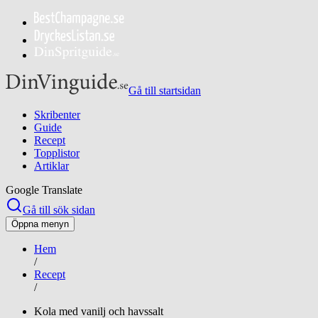
Gå till startsidan
Skribenter
Guide
Recept
Topplistor
Artiklar
Google Translate
Gå till sök sidan
Öppna menyn
Hem
/
Recept
/
Kola med vanilj och havssalt