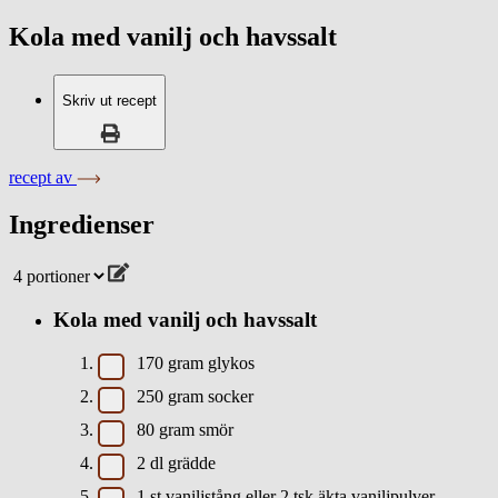
Kola med vanilj och havssalt
Skriv ut recept
recept av
Ingredienser
Kola med vanilj och havssalt
170
gram
glykos
250
gram
socker
80
gram
smör
2
dl
grädde
1
st
vaniljstång eller 2 tsk äkta vaniljpulver