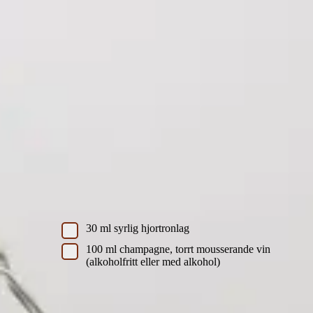
Hjortronbellini
Hjortronbellini med champagne
Skriv ut recept
Ingredienser
Hjortronbellini
30
ml
syrlig hjortronlag
100
ml
champagne, torrt mousserande vin
(alkoholfritt eller med alkohol)
Instruktioner