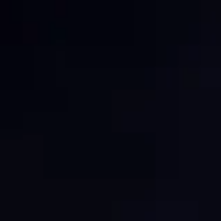
Gå till startsidan
Skribenter
Guide
Recept
Topplistor
Artiklar
Google Translate
Gå till sök sidan
Öppna menyn
Hem
/
Recept
/
Helena Lyths semla med Licor 43