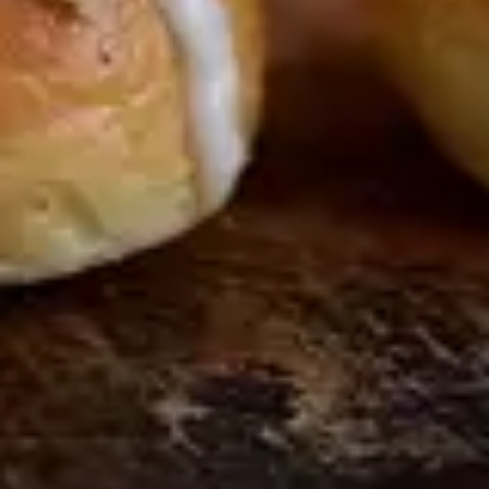
– När jag fick frågan att tillsammans med Licor 43 ta fram en
helgsemla med deras vaniljlikör, var det denna hopblandning
av semmelvarianter jag direkt tänkte på. Jag ville göra en till
synes klassisk semla med inspiration från våra grannländer,
med vanilj i grädden och som toppas av en härlig tjock
vaniljkristyr. Låta vanilj bli en huvudspelare. Att ta det bästa
från alla semlor jag tycker om och slå ihop till en riktig goding,
säger Helena.
Så här gör du Helena Lyths semla med Licor 43:
Tillbehör till 4 semlor
Fyllningen:
Lägg 0,5 dl mandlar i 3 msk Licor 43 och låt vila i
minst 1 timme. Hacka och blanda ner de likörinlagda
mandlarna i 100 g mandelmassa, innankromet från dina
semlor och en skvätt mjölk.
Grädden:
Vänd ner 3 msk Licor 43 i 3 dl vispad grädde med
slickepott.
Kristyren:
Blanda 2 dl florsocker med 3–4 msk Licor 43 till en