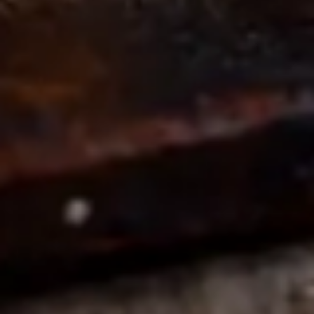
kristyr. Häll kristyren över den färdigmonterade semlan och
strössla hackad mandel över. Låt sedan stelna och servera.
DinVinguide.se är en guide för människor som har mat, dryck, vin
och livsnjutning som intressen. Våra namnkunniga skribenter
inspirerar, utbildar och rapporterar om trender, nyheter och
traditioner inom vinvärlden.
Välkommen till DinVinguide.se!
Kontakt
info@dinvinguide.se
Instagram
Facebook
Information
Skribenter
Guide
Recept
Topplistor