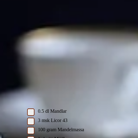
Helena Lyths semla med Licor 43
Helena Lyths semla med Licor 43
Skriv ut recept
recept av
Helena Lyth
Ingredienser
Fyllningen
0.5
dl
Mandlar
3
msk
Licor 43
100
gram
Mandelmassa