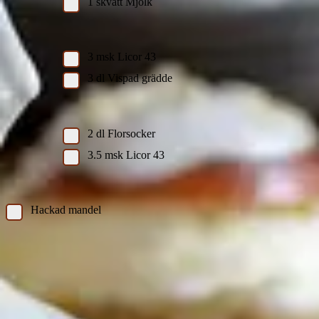
1
skvätt
Mjölk
Grädden
3
msk
Licor 43
3
dl
Vispad grädde
Kristyren
2
dl
Florsocker
3.5
msk
Licor 43
Övrigt:
Hackad mandel
Instruktioner
Fira fettisdagen med en helgsemla som hyllar våra
grannländer