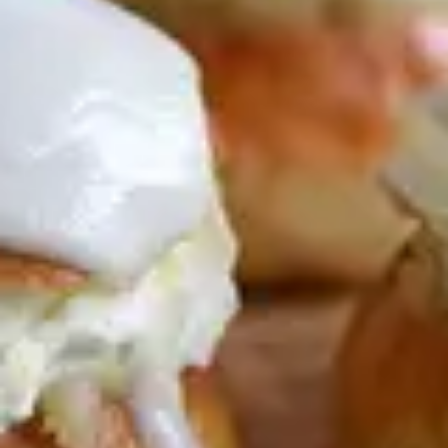
Varje år, på fettisdagen, frossar svenskarna i semlor
och semmelvarianterna är oändliga. Det vet vi inte
minst från förra årets succé, semmel-hot shoten. Det
många inte vet är att semlan återfinns i våra
grannländer också, men på lite nya sätt. Runt om
Östersjön har länder sina egna varianter. Licor 43 har i
år slagit samman med Helena Lyth och låtit ta fram en
ny semla, inspirerad av semlor från Estland och
Danmark, täckt med härlig kristyrfrosting med smak av
vaniljlikör.
Helena Lyth, som driver det framgångsrika kontot
@HelenaLyth.se på Instagram, har inför årets fettisdag tagit
fram en semla som inspirerats av Estlands vastlakukkel och
den danska fastelavnsbollen. Den estniska semlan har en
maffig vaniljkräm som Helena tagit sig an. Med Licor 43, och
dess lena vaniljsmak, har hon låtit blandat ner likören i både
grädden och i en vaniljkristyr. Kristyrtopping är nämligen det
traditionella sättet att äta semla på i Danmark. Årets semla
är en härlig helgsemla, inspirerad från våra grannländer med
silkeslen likör.