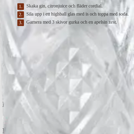
Skaka gin, citronjuice och fläder cordial.
Sila upp i ett highball glas med is och toppa med soda.
Garnera med 3 skivor gurka och en apelsin zest.
DinVinguide.se är en guide för människor som har mat, dryck, vin
och livsnjutning som intressen. Våra namnkunniga skribenter
inspirerar, utbildar och rapporterar om trender, nyheter och
traditioner inom vinvärlden.
Välkommen till DinVinguide.se!
Kontakt
info@dinvinguide.se
Instagram
Facebook
Information