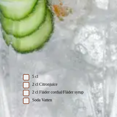
Another Hendrick’s Fizz
Skriv ut recept
Ingredienser
Ingredienser
5
cl
2
cl
Citronjuice
2
cl
Fläder cordial/Fläder syrup
Soda Vatten
Instruktioner