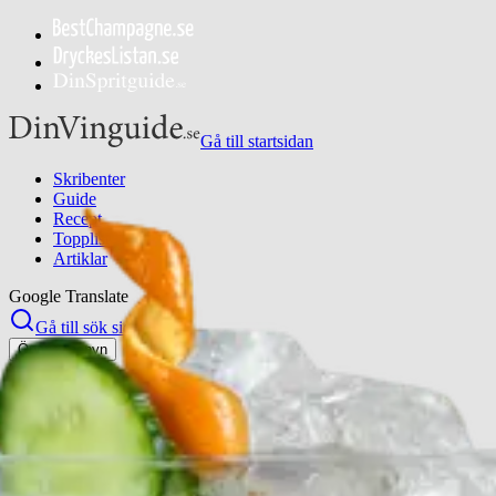
Gå till startsidan
Skribenter
Guide
Recept
Topplistor
Artiklar
Google Translate
Gå till sök sidan
Öppna menyn
Hem
/
Recept
/
Another Hendrick’s Fizz