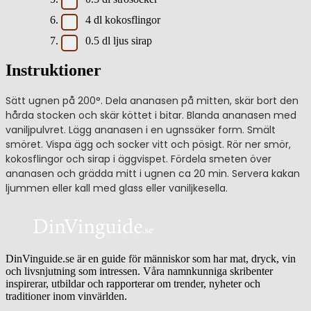
4
dl
kokosflingor
0.5
dl
ljus sirap
Instruktioner
Sätt ugnen på 200°. Dela ananasen på mitten, skär bort den
hårda stocken och skär köttet i bitar. Blanda ananasen med
vaniljpulvret. Lägg ananasen i en ugnssäker form. Smält
smöret. Vispa ägg och socker vitt och pösigt. Rör ner smör,
kokosflingor och sirap i äggvispet. Fördela smeten över
ananasen och grädda mitt i ugnen ca 20 min. Servera kakan
ljummen eller kall med glass eller vaniljkesella.
DinVinguide.se är en guide för människor som har mat, dryck, vin
och livsnjutning som intressen. Våra namnkunniga skribenter
inspirerar, utbildar och rapporterar om trender, nyheter och
traditioner inom vinvärlden.