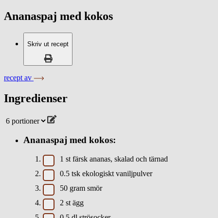
Ananaspaj med kokos
Skriv ut recept
recept av
Ingredienser
Ananaspaj med kokos:
1
st
färsk ananas, skalad och tärnad
0.5
tsk
ekologiskt vaniljpulver
50
gram
smör
2
st
ägg
0.5
dl
strösocker