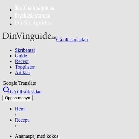
Gå till startsidan
Skribenter
Guide
Recept
Topplistor
Artiklar
Google Translate
Gå till sök sidan
Öppna menyn
Hem
/
Recept
/
Ananaspaj med kokos