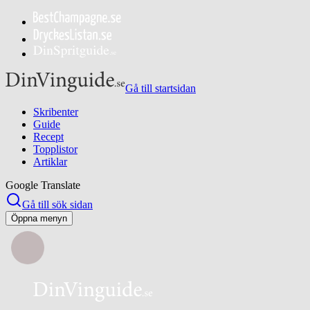
Gå till startsidan
Skribenter
Guide
Recept
Topplistor
Artiklar
Google Translate
Gå till sök sidan
Öppna menyn