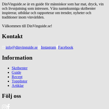
DinVinguide.se är en guide för människor som har mat, dryck, vin
och livsnjutning som intressen. Våra namnkunniga skribenter
inspirerar, utbildar och rapporterar om trender, nyheter och
traditioner inom vinvärlden.
Välkommen till DinVinguide.se!
Kontakt
info@dinvinguide.se
Instagram
Facebook
Information
Skribenter
Guide
Recept
Topplistor
Artiklar
Följ oss